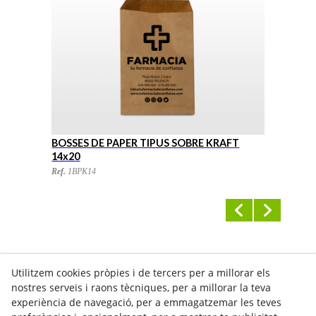
BOSSES DE PAPER TIPUS SOBRE KRAFT
B
14x20
1
Ref.
1BPK14
Re
Utilitzem cookies pròpies i de tercers per a millorar els
nostres serveis i raons tècniques, per a millorar la teva
experiència de navegació, per a emmagatzemar les teves