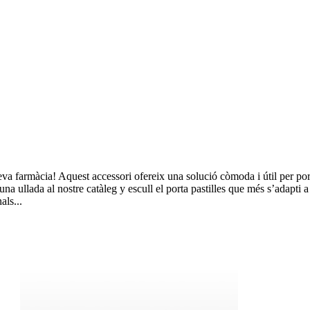
 teva farmàcia! Aquest accessori ofereix una solució còmoda i útil per porta
a ullada al nostre catàleg y escull el porta pastilles que més s’adapti a l
als...