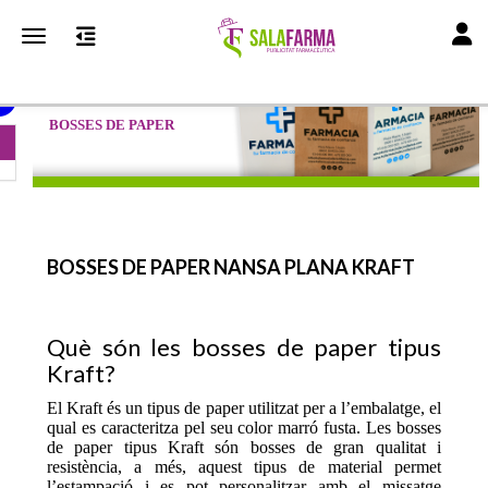
Toggl
Toggle navigation
BOSSES DE PAPER
BOSSES DE PAPER NANSA PLANA KRAFT
Què són les bosses de paper tipus
Kraft?
El Kraft és un tipus de paper utilitzat per a l’embalatge, el
qual es caracteritza pel seu color marró fusta. Les bosses
de paper tipus Kraft són bosses de gran qualitat i
resistència, a més, aquest tipus de material permet
l’estampació i es pot personalitzar amb el missatge