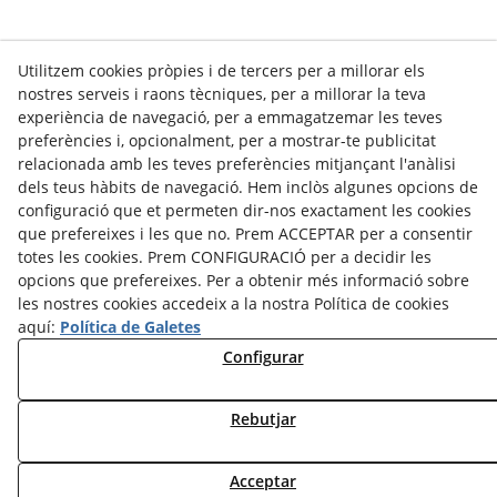
Utilitzem cookies pròpies i de tercers per a millorar els
nostres serveis i raons tècniques, per a millorar la teva
experiència de navegació, per a emmagatzemar les teves
preferències i, opcionalment, per a mostrar-te publicitat
relacionada amb les teves preferències mitjançant l'anàlisi
dels teus hàbits de navegació. Hem inclòs algunes opcions de
configuració que et permeten dir-nos exactament les cookies
que prefereixes i les que no. Prem ACCEPTAR per a consentir
totes les cookies. Prem CONFIGURACIÓ per a decidir les
Santa Carolina, 10 Baixos
opcions que prefereixes. Per a obtenir més informació sobre
93 347 28 95
08025 - BARCELONA
les nostres cookies accedeix a la nostra Política de cookies
salafarma@salafarma.com
aquí:
Política de Galetes
Configurar
Política de privacitat
Política de Cookies
Rebutjar
Avís Legal
Acceptar
© 08/2026 Salafarma S.L. - Tots els drets reservats.