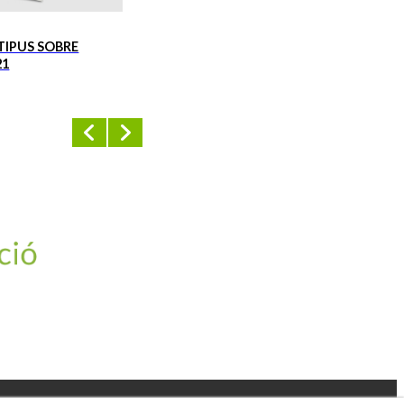
TIPUS SOBRE
BOSSES DE PAPER TIPUS SOBRE
2
BLANQUES 21+7x40
Ref.
BSB21