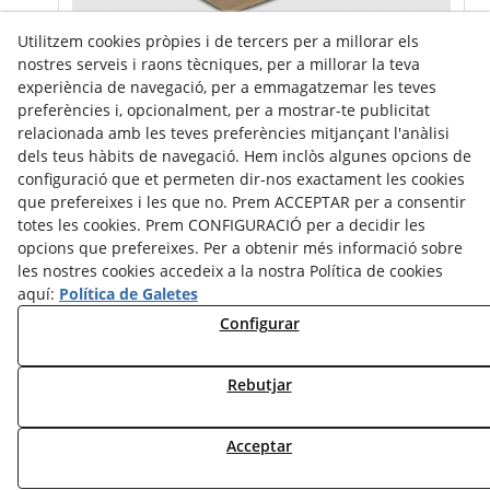
Utilitzem cookies pròpies i de tercers per a millorar els
BOSSES DE PAPER NANSA PLANA KRAFT
nostres serveis i raons tècniques, per a millorar la teva
experiència de navegació, per a emmagatzemar les teves
preferències i, opcionalment, per a mostrar-te publicitat
relacionada amb les teves preferències mitjançant l'anàlisi
dels teus hàbits de navegació. Hem inclòs algunes opcions de
configuració que et permeten dir-nos exactament les cookies
que prefereixes i les que no. Prem ACCEPTAR per a consentir
totes les cookies. Prem CONFIGURACIÓ per a decidir les
Santa Carolina, 10 Baixos
93 347 28 95
opcions que prefereixes. Per a obtenir més informació sobre
08025 - BARCELONA
les nostres cookies accedeix a la nostra Política de cookies
salafarma@salafarma.com
aquí:
Política de Galetes
Política de privacitat
Configurar
Política de Cookies
Avís Legal
Rebutjar
© 08/2026 Salafarma S.L. - Tots els drets reservats.
Acceptar