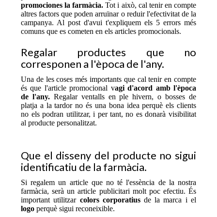
promociones la farmàcia.
Tot i això, cal tenir en compte
altres factors que poden arruïnar o reduir l'efectivitat de la
campanya. Al post d'avui t'expliquem els 5 errors més
comuns que es cometen en els articles promocionals.
Regalar productes que no
corresponen a l'època de l'any.
Una de les coses més importants que cal tenir en compte
és que l'article promocional v
agi d'acord amb l'època
de l'any.
Regalar ventalls en ple hivern, o bosses de
platja a la tardor no és una bona idea perquè els clients
no els podran utilitzar, i per tant, no es donarà visibilitat
al producte personalitzat.
Que el disseny del producte no sigui
identificatiu de la farmàcia.
Si regalem un article que no té l'essència de la nostra
farmàcia, serà un article publicitari molt poc efectiu. És
important utilitzar
colors corporatius
de la marca i el
logo
perquè sigui reconeixible.