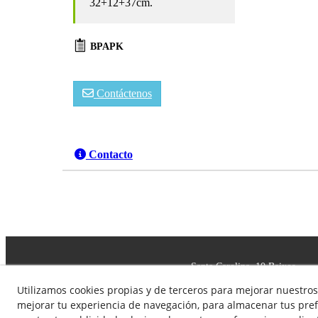
32+12+37cm.
BPAPK
Contáctenos
Contacto
Santa Carolina, 10 Baixos
93 347 28 95
Utilizamos cookies propias y de terceros para mejorar nuestros 
08025 - BARCELONA
salafarma@salafarma.com
mejorar tu experiencia de navegación, para almacenar tus pref